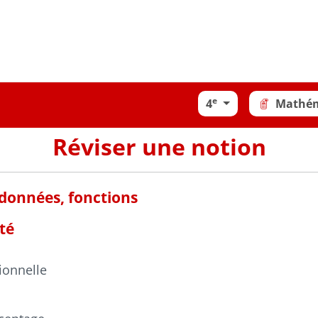
e
4
Mathé
Réviser une notion
 données, fonctions
ité
ionnelle