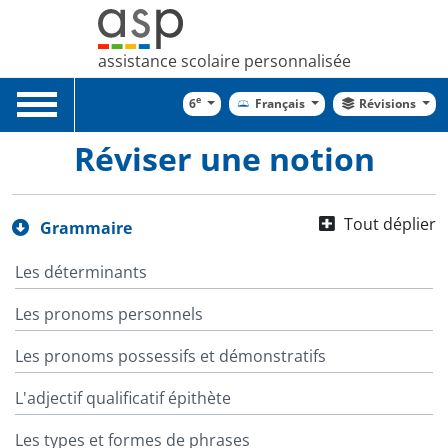
assistance scolaire personnalisée
Toggle
e
6
Français
Révisions
navigation
Réviser une notion
Tout déplier
Grammaire
Les déterminants
Les pronoms personnels
Les pronoms possessifs et démonstratifs
L'adjectif qualificatif épithète
Les types et formes de phrases