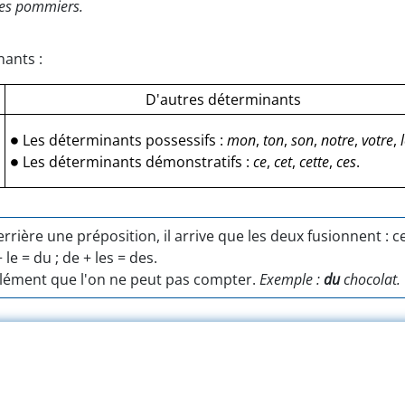
mes pommiers.
nants :
D'autres déterminants
∙
Les déterminants possessifs :
mon
,
ton
,
son
,
notre
,
votre
,
∙
Les déterminants démonstratifs :
ce
,
cet
,
cette
,
ces
.
errière une préposition, il arrive que les deux fusionnent : c
+ le = du ; de + les = des.
élément que l'on ne peut pas compter.
Exemple :
du
chocolat.