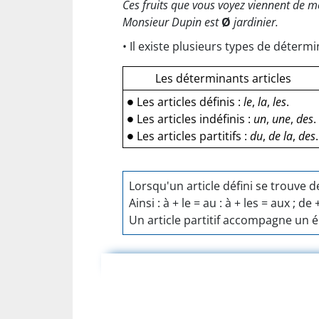
Ces fruits que vous voyez viennent de 
Monsieur Dupin est
Ø
jardinier.
• Il existe plusieurs types de détermi
Les déterminants articles
∙
Les articles définis :
le
,
la
,
les
.
∙
Les articles indéfinis :
un
,
une
,
des
.
∙
Les articles partitifs :
du
,
de la
,
des
.
Lorsqu'un article défini se trouve d
Ainsi : à + le = au : à + les = aux ; de 
Un article partitif accompagne un 