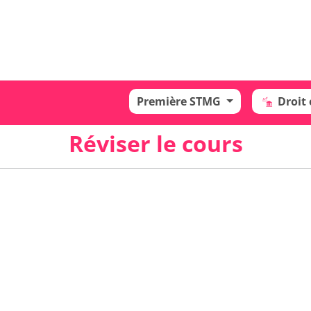
Première STMG
Droit
Réviser le cours