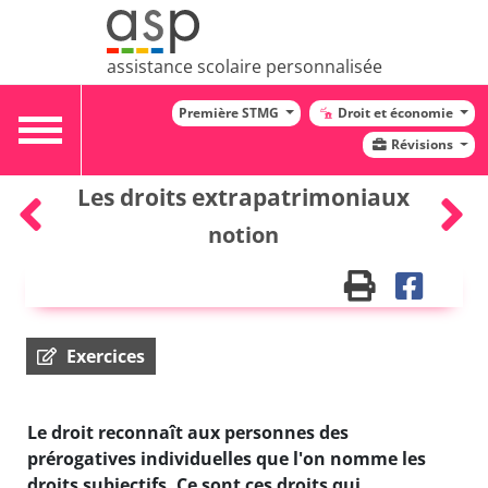
assistance scolaire personnalisée
Première STMG
Droit et économie
Toggle
Révisions
navigation
Les droits extrapatrimoniaux
notion
Exercices
Le droit reconnaît aux personnes des
prérogatives individuelles que l'on nomme les
droits subjectifs. Ce sont ces droits qui