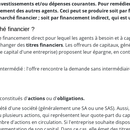
nvestissements et/ou dépenses courantes. Pour remédier à
cement des autres agents. Ceci peut se produire soit par 
arché financier ; soit par financement indirect, qui es
é financier ?
 financement direct pour lequel les agents à besoin et à c
échanger des
titres financiers
. Les offreurs de capitaux, g
 le capital d'une entreprise) proposent leur épargne, en cont
ésintermédié : l'offre rencontre la demande sans intermédia
 constitués d'
actions
ou d'
obligations.
priété d'une société (généralement une
SA
ou une
SAS
). Aussi
 plusieurs actions, qui représentent leur quote-part du capi
bre d'actions en circulation. Si l'entreprise souhaite dispo
augmentation de son capital. Dans ce cas, elle émet des titre