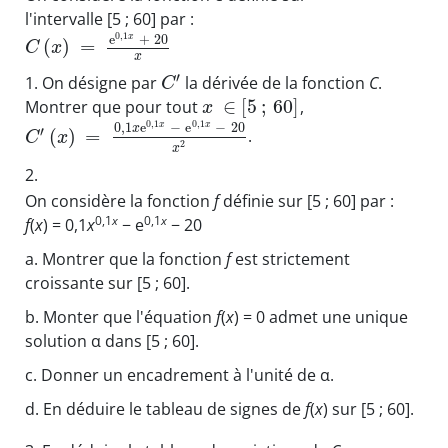
l'intervalle [5 ; 60] par :
0
,
1
e
+
20
x
(
)
=
C
x
x
′
1.
On désigne par
la dérivée de la fonction
C
.
C
∈
[
5
;
60
]
Montrer que pour tout
,
x
0
,
1
0
,
1
0
,
1
e
−
e
−
20
x
x
x
′
(
)
=
.
C
x
2
x
2.
On considère la fonction
f
définie sur [5 ; 60] par :
0,1
x
0,1
x
f
(
x
) = 0,1
x
− e
− 20
a.
Montrer que la fonction
f
est strictement
croissante sur [5 ; 60].
b.
Monter que l'équation
f
(
x
) = 0 admet une unique
solution α dans [5 ; 60].
c.
Donner un encadrement à l'unité de α.
d.
En déduire le tableau de signes de
f
(
x
) sur [5 ; 60].