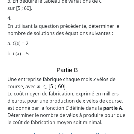
3.
En déduire le tableau de variations de
C
sur [5 ; 60].
4.
En utilisant la question précédente, déterminer le
nombre de solutions des équations suivantes :
a.
C
(
x
) = 2.
b.
C
(
x
) = 5.
Partie B
Une entreprise fabrique chaque mois
x
vélos de
∈
[
5
;
60
]
course, avec
.
x
Le coût moyen de fabrication, exprimé en milliers
d'euros, pour une production de
x
vélos de course,
est donné par la fonction
C
définie dans la
partie A
.
Déterminer le nombre de vélos à produire pour que
le coût de fabrication moyen soit minimal.