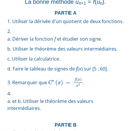
La bonne méthode
u
=
f
(
u
).
n
+1
n
PARTIE A
1.
Utiliser la dérivée d'un quotient de deux fonctions.
2.
a.
Dériver la fonction
f
et étudier son signe.
b.
Utiliser le théorème des valeurs intermédiaires.
c.
Utiliser la calculatrice.
d.
Faire le tableau de signes de
f
(
x
) sur [5 ; 60].
(
)
f
x
′
(
)
=
3.
Remarquer que
.
C
x
2
x
4.
a. et b.
Utiliser le théorème des valeurs
intermédiaires.
PARTIE B