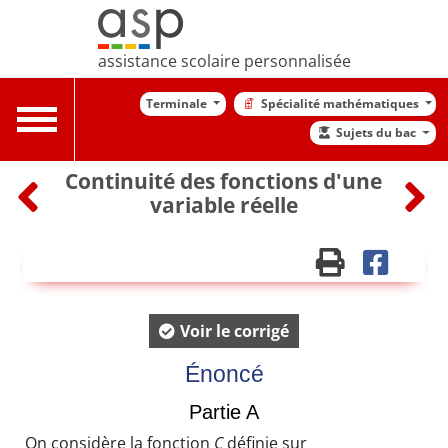
assistance scolaire personnalisée
Terminale
Spécialité mathématiques
Toggle
Sujets du bac
navigation
Continuité des fonctions d'une
variable réelle
Voir le corrigé
Énoncé
Partie A
On considère la fonction
C
définie sur