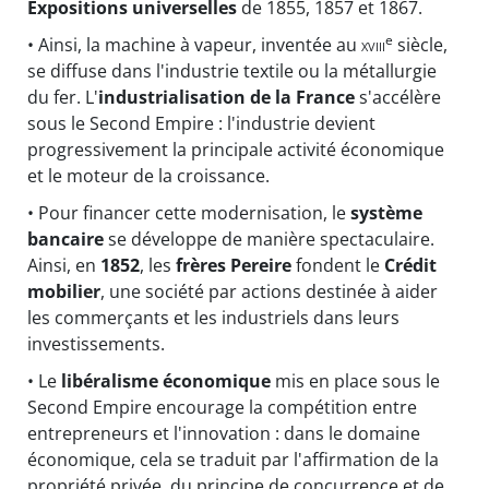
Expositions universelles
de 1855, 1857 et 1867.
e
• Ainsi, la machine à vapeur, inventée au
xviii
siècle,
se diffuse dans l'industrie textile ou la métallurgie
du fer. L'
industrialisation de la France
s'accélère
sous le Second Empire : l'industrie devient
progressivement la principale activité économique
et le moteur de la croissance.
• Pour financer cette modernisation, le
système
bancaire
se développe de manière spectaculaire.
Ainsi, en
1852
, les
frères Pereire
fondent le
Crédit
mobilier
, une société par actions destinée à aider
les commerçants et les industriels dans leurs
investissements.
• Le
libéralisme économique
mis en place sous le
Second Empire encourage la compétition entre
entrepreneurs et l'innovation : dans le domaine
économique, cela se traduit par l'affirmation de la
propriété privée, du principe de concurrence et de