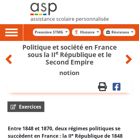
assistance scolaire personnalisée
Toggle
Première STMG
Histoire
Révisions
navigation
Politique et société en France
e
sous la II
République et le
Second Empire
notion
Exercices
Entre 1848 et 1870, deux régimes politiques se
e
succèdent en France : la II
République de 1848