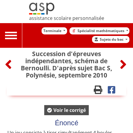
assistance scolaire personnalisée
Terminale
Spécialité mathématiques
Toggle
Sujets du bac
navigation
Succession d'épreuves
indépendantes, schéma de
Bernoulli. D'après sujet Bac S,
Polynésie, septembre 2010
Voir le corrigé
Énoncé
Un jeu consiste à tirer simultanément 4 boules