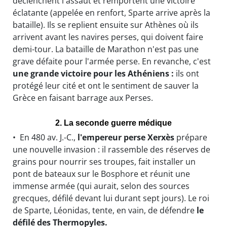
déclenchent l'assaut et remportent une victoire
éclatante (appelée en renfort, Sparte arrive après la
bataille). Ils se replient ensuite sur Athènes où ils
arrivent avant les navires perses, qui doivent faire
demi-tour. La bataille de Marathon n'est pas une
grave défaite pour l'armée perse. En revanche, c'est
une grande victoire pour les Athéniens :
ils ont
protégé leur cité et ont le sentiment de sauver la
Grèce en faisant barrage aux Perses.
2. La seconde guerre médique
• En 480 av. J.-C.,
l'empereur perse Xerxès
prépare
une nouvelle invasion : il rassemble des réserves de
grains pour nourrir ses troupes, fait installer un
pont de bateaux sur le Bosphore et réunit une
immense armée (qui aurait, selon des sources
grecques, défilé devant lui durant sept jours). Le roi
de Sparte, Léonidas, tente, en vain, de défendre
le
défilé des Thermopyles.