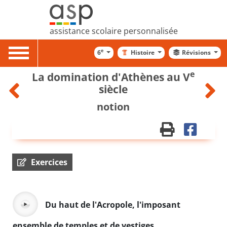
assistance scolaire personnalisée
Toggle
e
6
Histoire
Révisions
navigation
e
La domination d'Athènes au V
siècle
notion
Exercices
Du haut de l'Acropole, l'imposant
ensemble de temples et de vestiges