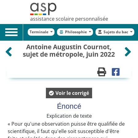
assistance scolaire personnalisée
Toggle
Terminale
Philosophie
Sujets du bac
navigation
Antoine Augustin Cournot,
sujet de métropole, juin 2022
Voir le corrigé
Énoncé
Explication de texte
« Pour qu'une observation puisse être qualifiée de
scientifique, il faut qu'elle soit susceptible d'être