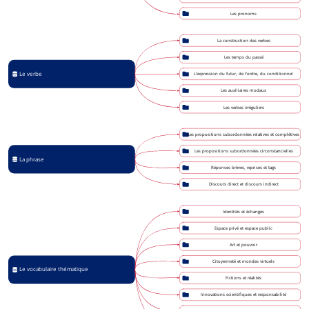
Les pronoms
La construction des verbes
Les temps du passé
Le verbe
L'expression du futur, de l'ordre, du conditionnel
Les auxiliaires modaux
Les verbes irréguliers
Les propositions subordonnées relatives et complétives
Les propositions subordonnées circonstancielles
La phrase
Réponses brèves, reprises et tags
Discours direct et discours indirect
Identités et échanges
Espace privé et espace public
Art et pouvoir
Citoyenneté et mondes virtuels
Le vocabulaire thématique
Fictions et réalités
Innovations scientifiques et responsabilité