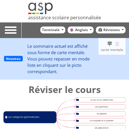
assistance scolaire personnalisée
Toggle
Terminale
Anglais
Révisions
navigation
Le sommaire actuel est affiché
carte mentale
sous forme de carte mentale.
Vous pouvez repasser en mode
Nouveau
liste en cliquant sur le picto
correspondant.
Réviser le cours
Le nom et son déterminant
Les quantifieurs
Les adjectifs
Les catégories grammaticales 
Le comparatif et le superlatif
Les prépositions