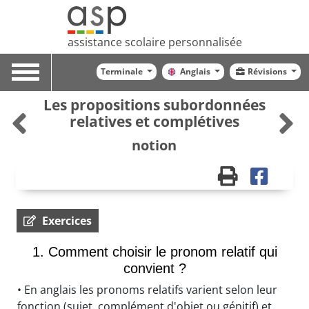
assistance scolaire personnalisée
Toggle
Terminale
Anglais
Révisions
navigation
Les propositions subordonnées
relatives et complétives
notion
Exercices
1. Comment choisir le pronom relatif qui
convient ?
• En anglais les pronoms relatifs varient selon leur
fonction (sujet, complément d'objet ou génitif) et,