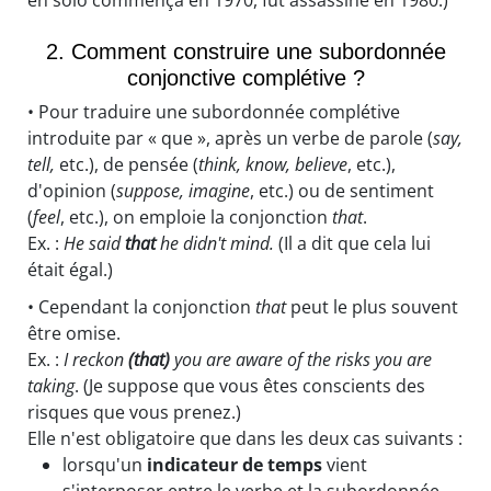
2. Comment construire une subordonnée
conjonctive complétive ?
• Pour traduire une subordonnée complétive
introduite par « que », après un verbe de parole (
say,
tell,
etc.), de pensée (
think, know, believe
, etc.),
d'opinion (
suppose, imagine
, etc.) ou de sentiment
(
feel
, etc.), on emploie la conjonction
that
.
Ex. :
He said
that
he didn't mind.
(Il a dit que cela lui
était égal.)
• Cependant la conjonction
that
peut le plus souvent
être omise.
Ex. :
I reckon
(that)
you are aware of the risks you are
taking
. (Je suppose que vous êtes conscients des
risques que vous prenez.)
Elle n'est obligatoire que dans les deux cas suivants :
lorsqu'un
indicateur de temps
vient
s'interposer entre le verbe et la subordonnée