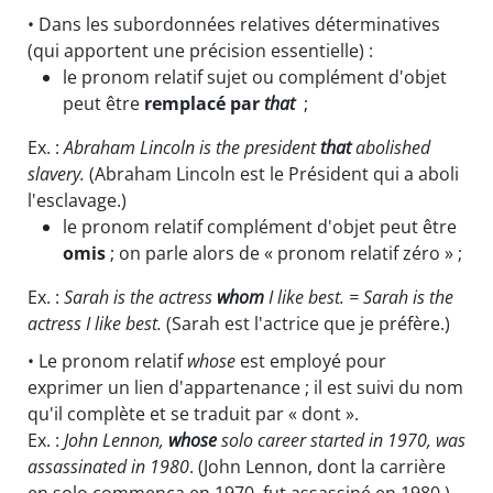
• Dans les subordonnées relatives déterminatives
(qui apportent une précision essentielle) :
le pronom relatif sujet ou complément d'objet
peut être
remplacé par
that
;
Ex. :
Abraham Lincoln is the president
that
abolished
slavery.
(Abraham Lincoln est le Président qui a aboli
l'esclavage.)
le pronom relatif complément d'objet peut être
omis
; on parle alors de « pronom relatif zéro » ;
Ex. :
Sarah is the actress
whom
I like best. = Sarah is the
actress I like best.
(Sarah est l'actrice que je préfère.)
• Le pronom relatif
whose
est employé pour
exprimer un lien d'appartenance ; il est suivi du nom
qu'il complète et se traduit par « dont ».
Ex. :
John Lennon,
whose
solo career started in 1970, was
assassinated in 1980
. (John Lennon, dont la carrière
en solo commença en 1970, fut assassiné en 1980.)