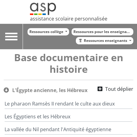
assistance scolaire personnalisée
Ressources collège
Ressources pour les enseignants
Toggle
Ressources enseignants
navigation
Base documentaire en
histoire
Tout déplier
L'Égypte ancienne, les Hébreux
Le pharaon Ramsès II rendant le culte aux dieux
Les Égyptiens et les Hébreux
La vallée du Nil pendant l'Antiquité égyptienne