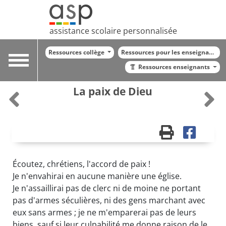
assistance scolaire personnalisée
Ressources collège
Ressources pour les enseignants
Toggle
Ressources enseignants
navigation
La paix de Dieu
Écoutez, chrétiens, l'accord de paix !
Je n'envahirai en aucune manière une église.
Je n'assaillirai pas de clerc ni de moine ne portant
pas d'armes séculières, ni des gens marchant avec
eux sans armes ; je ne m'emparerai pas de leurs
biens, sauf si leur culpabilité me donne raison de le