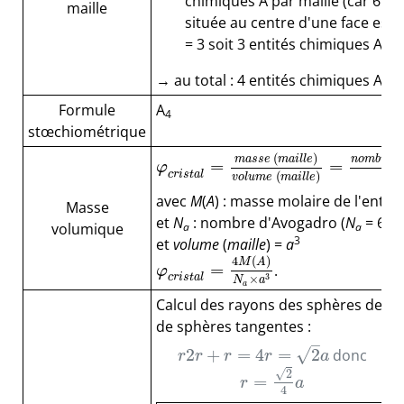
chimiques A par maille (car 6 fac
maille
située au centre d'une face est
= 3 soit 3 entités chimiques A pa
→ au total : 4 entités chimiques A pa
Formule
A
4
stœchiométrique
(
)
m
a
s
s
e
m
a
i
l
l
e
n
o
m
b
r
e
d
=
=
φ
c
r
i
s
t
a
l
(
)
v
o
l
u
m
e
m
a
i
l
l
e
avec
M
(
A
) : masse molaire de l'entit
Masse
et
N
: nombre d'Avogadro (
N
= 6,02
a
a
volumique
3
et
volume
(
maille
) =
a
4
(
)
M
A
=
.
φ
c
r
i
s
t
a
l
3
×
N
a
a
Calcul des rayons des sphères des e
de sphères tangentes :
–
√
2
+
=
4
=
2
donc
r
r
r
r
a
√
2
=
r
a
4