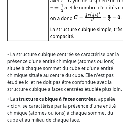
avec
r
= rayon de la sphère de l'enti
1
=
et le nombre d'entités chimi
r
a
2
on a donc
.
La structure cubique simple, très ra
compacité.
• La structure cubique centrée se caractérise par la
présence d'une entité chimique (atomes ou ions)
située à chaque sommet du cube et d'une entité
chimique située au centre du cube. Elle n'est pas
étudiée ici et ne doit pas être confondue avec la
structure cubique à faces centrées étudiée plus loin.
• La
structure cubique à faces centrées
, appelée
« cfc », se caractérise par la présence d'une entité
chimique (atomes ou ions) à chaque sommet du
cube et au milieu de chaque face.