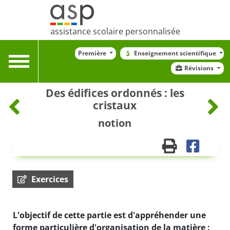
assistance scolaire personnalisée
Première
Enseignement scientifique
Toggle
Révisions
navigation
Des édifices ordonnés : les
cristaux
notion
Exercices
L'objectif de cette partie est d'appréhender une
forme particulière d'organisation de la matière :