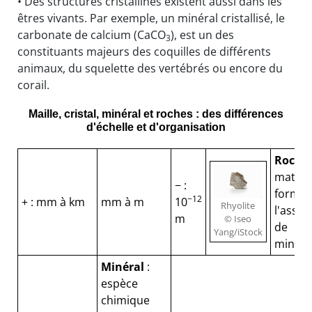
• Des structures cristallines existent aussi dans les
êtres vivants. Par exemple, un minéral cristallisé, le
carbonate de calcium (CaCO
), est un des
3
constituants majeurs des coquilles de différents
animaux, du squelette des vertébrés ou encore du
corail.
Maille, cristal, minéral et roches : des différences
d'échelle et d'organisation
Roche
matéri
− :
formé 
−12
+ : mm à km
mm à m
10
Rhyolite
l'asse
m
© Iseo
de
Yang/iStock
minéra
Minéral
:
espèce
chimique