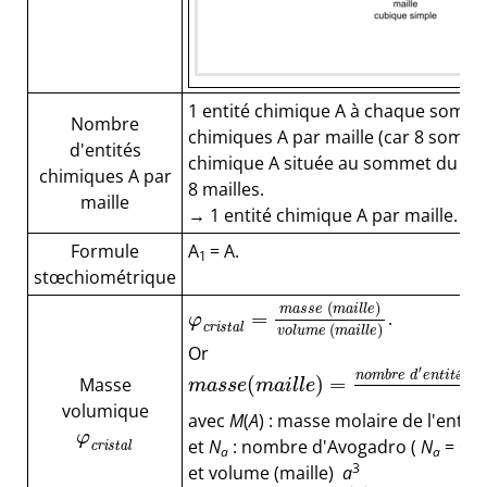
1 entité chimique A à chaque sommet
Nombre
chimiques A par maille (car 8 sommet
d'entités
chimique A située au sommet du c
chimiques A par
8 mailles.
maille
→ 1 entité chimique A par maille.
Formule
A
= A.
1
stœchiométrique
(
)
m
a
s
s
e
m
a
i
l
l
e
=
.
φ
cristal
(
)
v
o
l
u
m
e
m
a
i
l
l
e
Or
′
n
o
m
b
r
e
d
e
n
t
i
t
é
c
h
i
(
)
=
Masse
m
a
s
s
e
m
a
i
l
l
e
volumique
avec
M
(
A
) : masse molaire de l'entit
φ
et
N
: nombre d'Avogadro (
N
= 6,0
cristal
a
a
3
et volume (maille)
a