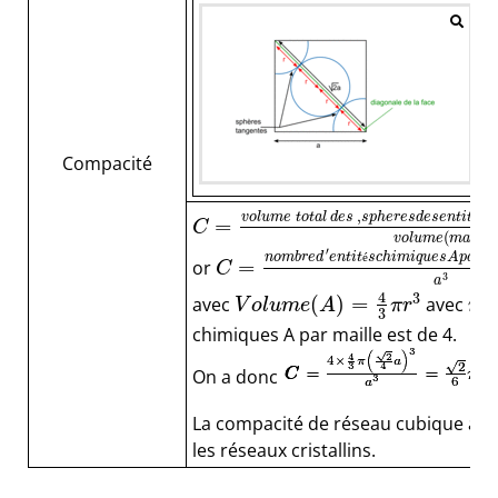
Compacité
,
v
o
l
u
m
e
t
o
t
a
l
d
e
s
s
p
h
e
r
e
s
d
e
s
e
n
t
i
t
é
s
c
=
C
(
)
v
o
l
u
m
e
m
a
i
l
l
e
′
n
o
m
b
r
e
d
e
n
t
i
t
é
s
c
h
i
m
i
q
u
e
s
A
p
a
r
m
=
or
C
3
a
4
3
(
)
=
avec
avec
V
o
l
u
m
e
A
π
r
r
3
chimiques A par maille est de 4.
On a donc
La compacité de réseau cubique à f
les réseaux cristallins.