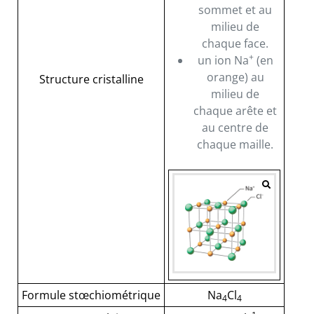
sommet et au
milieu de
chaque face.
+
un ion Na
(en
orange) au
Structure cristalline
milieu de
chaque arête et
au centre de
chaque maille.
Formule stœchiométrique
Na
Cl
4
4