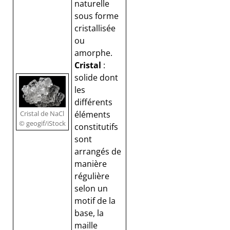
naturelle
sous forme
cristallisée
ou
amorphe.
Cristal
:
solide dont
les
différents
Cristal de NaCl
éléments
© geogif/iStock
constitutifs
sont
arrangés de
manière
régulière
selon un
motif de la
base, la
maille