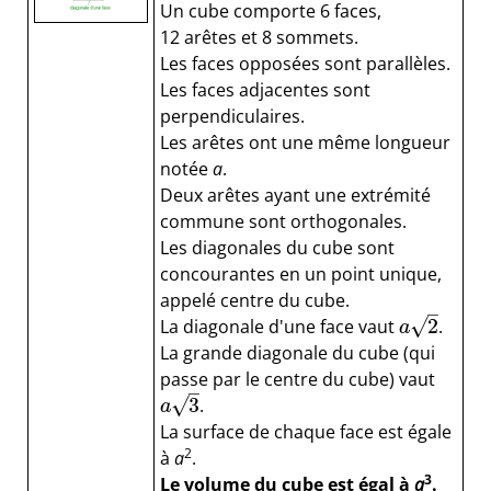
Un cube comporte 6 faces,
12 arêtes et 8 sommets.
Les faces opposées sont parallèles.
Les faces adjacentes sont
perpendiculaires.
Les arêtes ont une même longueur
notée
a
.
Deux arêtes ayant une extrémité
commune sont orthogonales.
Les diagonales du cube sont
concourantes en un point unique,
appelé centre du cube.
–
√
2
La diagonale d'une face vaut
.
a
La grande diagonale du cube (qui
passe par le centre du cube) vaut
–
√
3
.
a
La surface de chaque face est égale
2
à
a
.
3
Le volume du cube est égal à
a
.