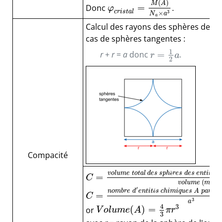
(
)
M
A
=
Donc
.
φ
c
r
i
s
t
a
l
3
×
N
a
a
Calcul des rayons des sphères des e
cas de sphères tangentes :
1
=
r
+
r
=
a
donc
.
r
a
2
Compacité
v
o
l
u
m
e
t
o
t
a
l
d
e
s
s
p
h
è
r
e
s
d
e
s
e
n
t
i
t
é
s
c
=
C
(
v
o
l
u
m
e
m
a
i
l
l
′
n
o
m
b
r
e
d
e
n
t
i
t
é
s
c
h
i
m
i
q
u
e
s
A
p
a
r
m
=
C
3
a
4
3
(
)
=
or
V
o
l
u
m
e
A
π
r
3