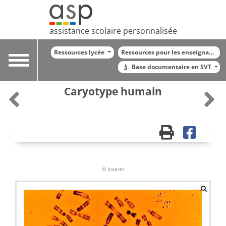
assistance scolaire personnalisée
Ressources lycée
Ressources pour les enseignants
Toggle
Base documentaire en SVT
navigation
Caryotype humain
© Inserm