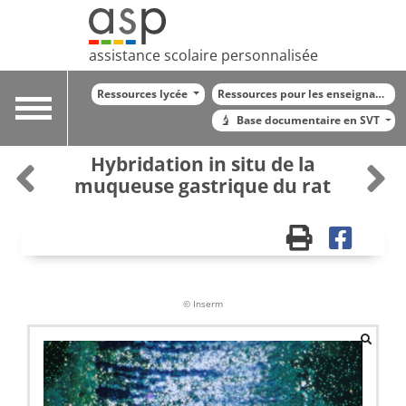
assistance scolaire personnalisée
Ressources lycée
Ressources pour les enseignants
Toggle
Base documentaire en SVT
navigation
Hybridation in situ de la
muqueuse gastrique du rat
© Inserm