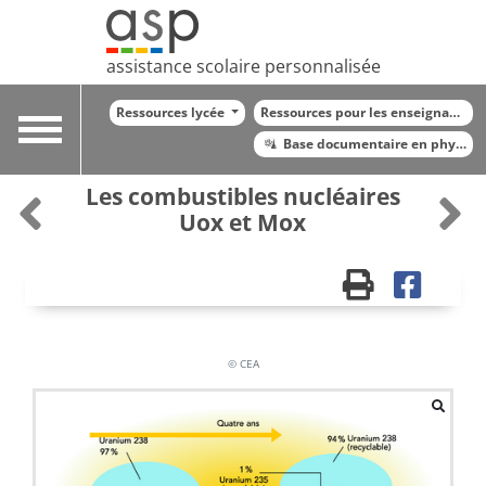
assistance scolaire personnalisée
Ressources lycée
Ressources pour les enseignants
Toggle
Base documentaire en physiqu
navigation
Les combustibles nucléaires
Uox et Mox
© CEA