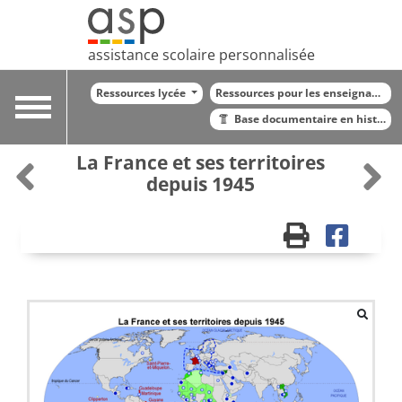
assistance scolaire personnalisée
Ressources lycée
Ressources pour les enseignants
Toggle
Base documentaire en histoire
navigation
La France et ses territoires
depuis 1945