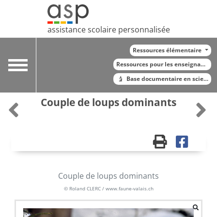
assistance scolaire personnalisée
Ressources élémentaire
Toggle
Ressources pour les enseignants
navigation
Base documentaire en sciences
Couple de loups dominants
Couple de loups dominants
© Roland CLERC / www.faune-valais.ch