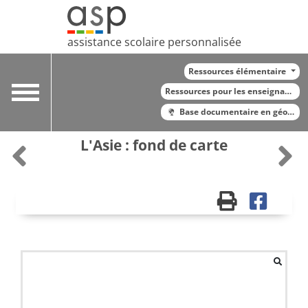
assistance scolaire personnalisée
Ressources élémentaire
Toggle
Ressources pour les enseignants
navigation
Base documentaire en géograp
L'Asie : fond de carte