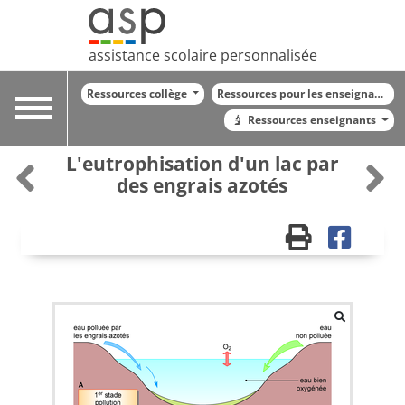
assistance scolaire personnalisée
Ressources collège
Ressources pour les enseignants
Toggle
Ressources enseignants
navigation
L'eutrophisation d'un lac par
des engrais azotés