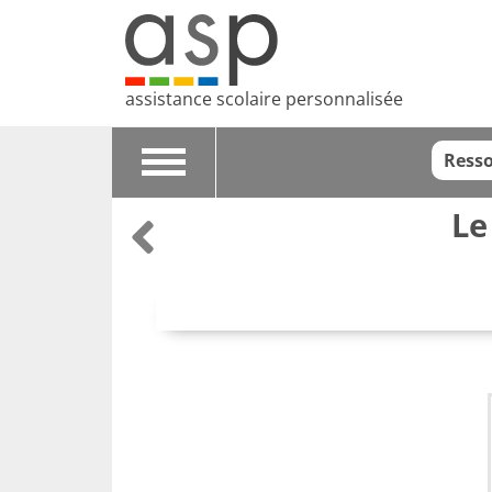
assistance scolaire personnalisée
Resso
Toggle
navigation
Le