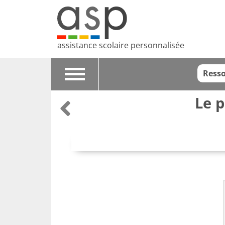
assistance scolaire personnalisée
Resso
Toggle
navigation
Le p