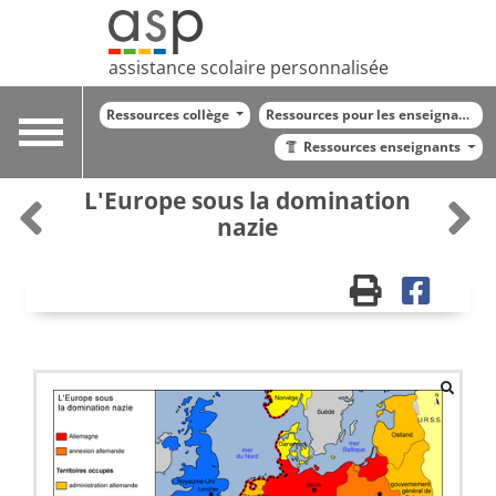
assistance scolaire personnalisée
Ressources collège
Ressources pour les enseignants
Toggle
Ressources enseignants
navigation
L'Europe sous la domination
nazie