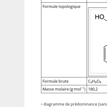
Formule topologique
Formule brute
C
H
O
9
8
4
−1
Masse molaire (g·mol
)
180,2
• diagramme de prédominance (sans so