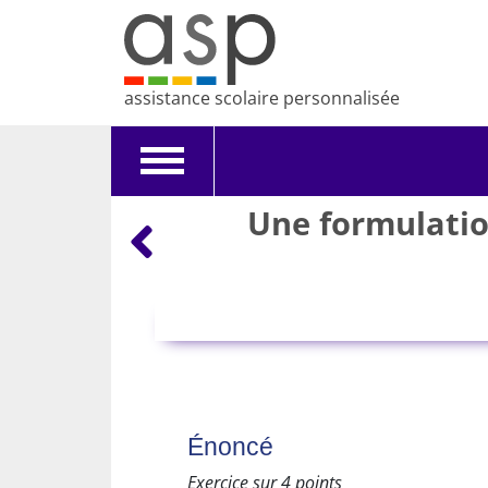
assistance scolaire personnalisée
Toggle
navigation
Une formulation
Énoncé
Exercice sur 4 points