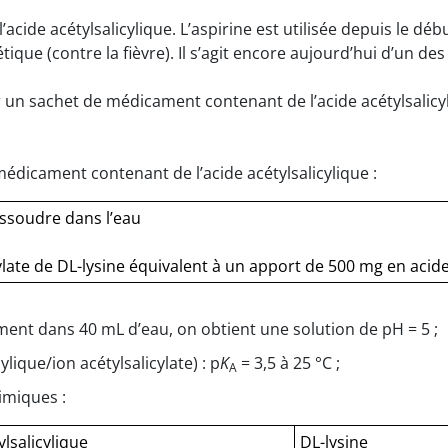
acide acétylsalicylique. L’aspirine est utilisée depuis le dé
étique (contre la fièvre). Il s’agit encore aujourd’hui d’un
er un sachet de médicament contenant de l’acide acétylsalicy
 médicament contenant de l’acide acétylsalicylique :
issoudre dans l’eau
ylate de DL-lysine équivalent à un apport de 500 mg en acide
ment dans 40 mL d’eau, on obtient une solution de pH = 5 ;
ylique/ion acétylsalicylate) : p
K
= 3,5 à 25 °C ;
A
imiques :
ylsalicylique
DL-lysine