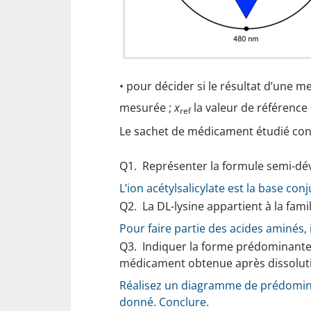
• pour décider si le résultat d’une m
mesurée ;
x
la valeur de référence 
ref
Le sachet de médicament étudié conti
Q1.
Représenter la formule semi-déve
L’ion acétylsalicylate est la base con
Q2.
La DL-lysine appartient à la fami
Pour faire partie des acides aminés, 
Q3.
Indiquer la forme prédominante d
médicament obtenue après dissoluti
Réalisez un diagramme de prédominanc
donné. Conclure.