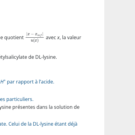
|
−
|
x
x
r
e
f
 le quotient
avec
x
, la valeur
(
)
u
x
ylsalicylate de DL-lysine.
+
n
H
par rapport à l’acide.
s particuliers.
lysine présentes dans la solution de
e. Celui de la DL-lysine étant déjà