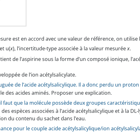
esure est en accord avec une valeur de référence, on utilise
et u(
x
), l’incertitude-type associée à la valeur mesurée
x
.
ent de l’aspirine sous la forme d’un composé ionique, l’acét
loppée de l’ion acétylsalicylate.
juguée de l’acide acétylsalicylique. Il a donc perdu un proto
lle des acides aminés. Proposer une explication.
il faut que la molécule possède deux groupes caractéristique
es espèces associées à l’acide acétylsalicylique et à la DL-
on du contenu du sachet dans l’eau.
e pour le couple acide acétylsalicylique/ion acétylsalicylat