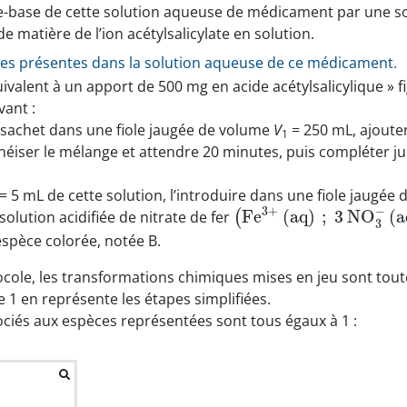
cide-base de cette solution aqueuse de médicament par une s
 matière de l’ion acétylsalicylate en solution.
ques présentes dans la solution aqueuse de ce médicament.
quivalent à un apport de 500 mg en acide acétylsalicylique »
vant :
n sachet dans une fiole jaugée de volume
V
= 250 mL, ajoute
1
ser le mélange et attendre 20 minutes, puis compléter jusq
= 5 mL de cette solution, l’introduire dans une fiole jaugée
−
3
+
F
e
(
a
q
)
;
3
N
O
(
a
solution acidifiée de nitrate de fer
(
3
espèce colorée, notée B.
ocole, les transformations chimiques mises en jeu sont tou
 1 en représente les étapes simplifiées.
iés aux espèces représentées sont tous égaux à 1 :