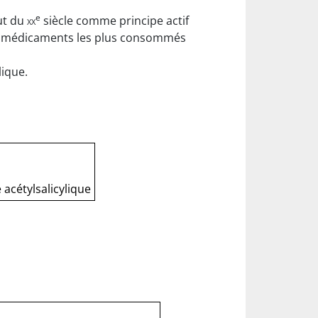
e
but du
xx
siècle comme principe actif
 des médicaments les plus consommés
lique.
 acétylsalicylique