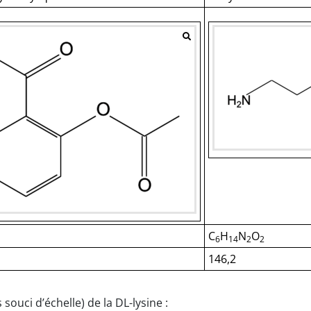
C
H
N
O
6
14
2
2
146,2
uci d’échelle) de la DL-lysine :