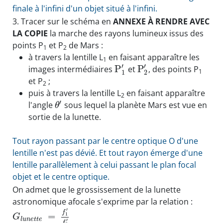
finale à l'infini d'un objet situé à l'infini.
3.
Tracer sur le schéma en
ANNEXE À RENDRE AVEC
LA COPIE
la marche des rayons lumineux issus des
points P
et P
de Mars :
1
2
à travers la lentille L
en faisant apparaître les
1
′
′
P
P
images intermédiaires
et
, des points P
1
1
2
et P
;
2
puis à travers la lentille L
en faisant apparaître
2
′
l'angle
sous lequel la planète Mars est vue en
θ
sortie de la lunette.
Tout rayon passant par le centre optique O d'une
lentille n'est pas dévié. Et tout rayon émerge d'une
lentille parallèlement à celui passant le plan focal
objet et le centre optique.
On admet que le grossissement de la lunette
astronomique afocale s'exprime par la relation :
′
f
=
1
G
l
u
n
e
t
t
e
′
f