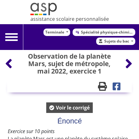
assistance scolaire personnalisée
Terminale
Spécialité physique-chimie
Toggle
Sujets du bac
navigation
Observation de la planète
Mars, sujet de métropole,
mai 2022, exercice 1
Voir le corrigé
Énoncé
Exercice sur 10 points
La planète Mars est une planète du système solaire