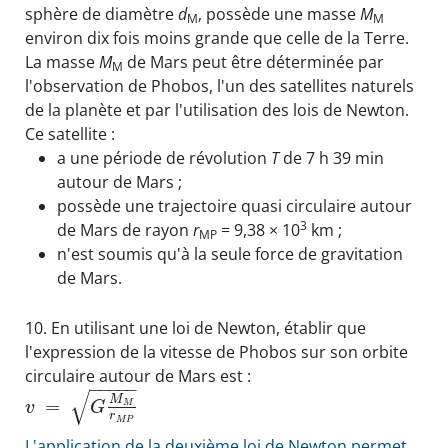
sphère de diamètre
d
, possède une masse
M
M
M
environ dix fois moins grande que celle de la Terre.
La masse
M
de Mars peut être déterminée par
M
l'observation de Phobos, l'un des satellites naturels
de la planète et par l'utilisation des lois de Newton.
Ce satellite :
a une période de révolution
T
de 7 h 39 min
autour de Mars ;
possède une trajectoire quasi circulaire autour
3
de Mars de rayon
r
= 9,38 × 10
km ;
MP
n'est soumis qu'à la seule force de gravitation
de Mars.
10.
En utilisant une loi de Newton, établir que
l'expression de la vitesse de Phobos sur son orbite
circulaire autour de Mars est :
−
−
−
−
−
√
M
=
M
v
G
r
M
P
L'application de la deuxième loi de Newton permet