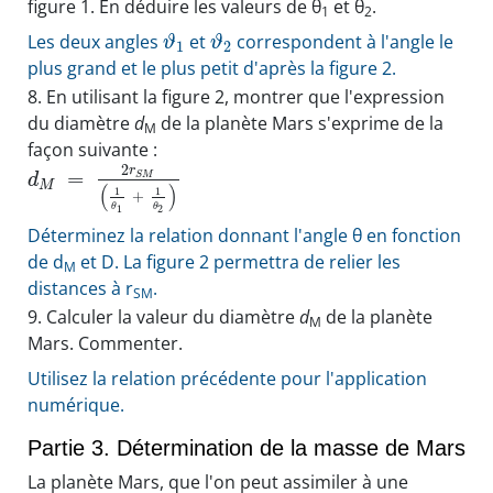
figure 1. En déduire les valeurs de θ
et θ
.
1
2
Les deux angles
et
correspondent à l'angle le
ϑ
ϑ
1
2
plus grand et le plus petit d'après la figure 2.
8.
En utilisant la figure 2, montrer que l'expression
du diamètre
d
de la planète Mars s'exprime de la
M
façon suivante :
2
r
=
S
M
d
M
(
)
1
1
+
θ
θ
1
2
Déterminez la relation donnant l'angle θ en fonction
de d
et D. La figure 2 permettra de relier les
M
distances à r
.
SM
9.
Calculer la valeur du diamètre
d
de la planète
M
Mars. Commenter.
Utilisez la relation précédente pour l'application
numérique.
Partie 3. Détermination de la masse de Mars
La planète Mars, que l'on peut assimiler à une