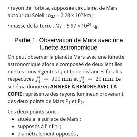
• rayon de l'orbite, supposée circulaire, de Mars
8
autour du Soleil :
r
= 2,28 × 10
km ;
SM
24
• masse de la Terre :
M
= 5,97 × 10
kg.
T
Partie 1. Observation de Mars avec une
lunette astronomique
On peut observer la planète Mars avec une lunette
astronomique afocale composée de deux lentilles
minces convergentes L
et L
de distances focales
1
2
′
′
=
900
m
m
=
20
m
m
respectives
et
. Le
f
f
1
2
schéma donné en
ANNEXE À RENDRE AVEC LA
COPIE
représente des rayons lumineux provenant
des deux points de Mars P
et P
.
1
2
Ces deux points sont :
situés à la surface de Mars ;
supposés à l'infini ;
diamétralement opposés ;