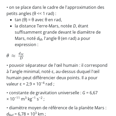
• on se place dans le cadre de l'approximation des
petits angles (θ << 1 rad) :
tan (θ) ≈ θ avec θ en rad,
la distance Terre-Mars, notée
D
, étant
suffisamment grande devant le diamètre de
Mars, noté
d
, l'angle θ (en rad) a pour
M
expression :
d
≈
M
θ
D
• pouvoir séparateur de l'œil humain : il correspond
à l'angle minimal, noté ε, au-dessus duquel l'œil
humain peut différencier deux points. Il a pour
−4
valeur ε = 2,9 × 10
rad ;
• constante de gravitation universelle :
G
= 6,67
−11
3
−1
−2
× 10
m
kg
s
;
• diamètre moyen de référence de la planète Mars :
3
d
= 6,78 × 10
km ;
Ref