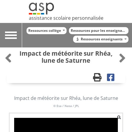
assistance scolaire personnalisée
Ressources collège
Ressources pour les enseignants
Toggle
Ressources enseignants
navigation
Impact de météorite sur Rhéa,
lune de Saturne
Impact de météorite sur Rhéa, lune de Saturne
© Esa / Nasa / JPL