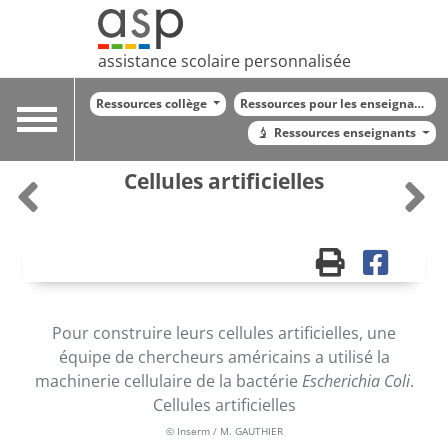
assistance scolaire personnalisée
Ressources collège
Ressources pour les enseignants
Toggle
Ressources enseignants
navigation
Cellules artificielles
Pour construire leurs cellules artificielles, une
équipe de chercheurs américains a utilisé la
machinerie cellulaire de la bactérie
Escherichia Coli
.
Cellules artificielles
© Inserm / M. GAUTHIER