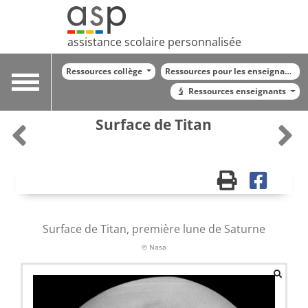
assistance scolaire personnalisée
Ressources collège
Ressources pour les enseignants
Toggle
Ressources enseignants
navigation
Surface de Titan
Surface de Titan, première lune de Saturne
© Nasa