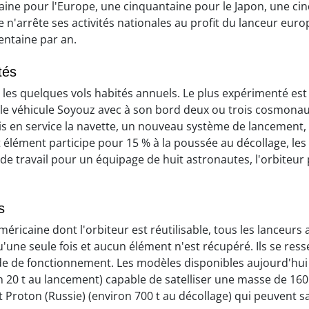
aine pour l'Europe, une cinquantaine pour le Japon, une ci
e n'arrête ses activités nationales au profit du lanceur eur
entaine par an.
tés
les quelques vols habités annuels. Le plus expérimenté est 
t le véhicule Soyouz avec à son bord deux ou trois cosmonau
 mis en service la navette, un nouveau système de lancement, 
et élément participe pour 15 % à la poussée au décollage, le
 de travail pour un équipage de huit astronautes, l'orbiteur
s
américaine dont l'orbiteur est réutilisable, tous les lanceur
u'une seule fois et aucun élément n'est récupéré. Ils se r
de de fonctionnement. Les modèles disponibles aujourd'hui s
on 20 t au lancement) capable de satelliser une masse de 160 
Proton (Russie) (environ 700 t au décollage) qui peuvent sa