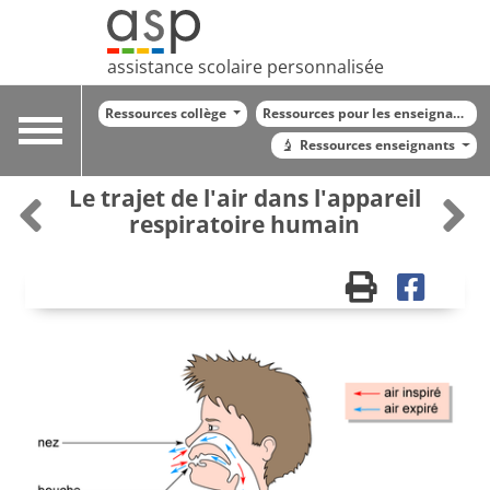
assistance scolaire personnalisée
Ressources collège
Ressources pour les enseignants
Toggle
Ressources enseignants
navigation
Le trajet de l'air dans l'appareil
respiratoire humain