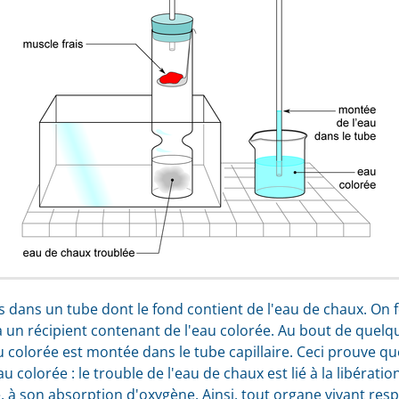
s dans un tube dont le fond contient de l'eau de chaux. O
re) à un récipient contenant de l'eau colorée. Au bout de que
u colorée est montée dans le tube capillaire. Ceci prouve que 
u colorée : le trouble de l'eau de chaux est lié à la libérati
, à son absorption d'oxygène. Ainsi, tout organe vivant res