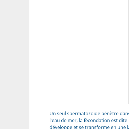
Un seul spermatozoïde pénètre dans l
l'eau de mer, la fécondation est dite e
développe et se transforme en une la