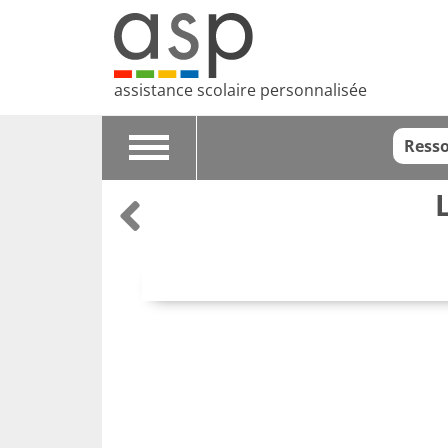
assistance scolaire personnalisée
Resso
Toggle
navigation