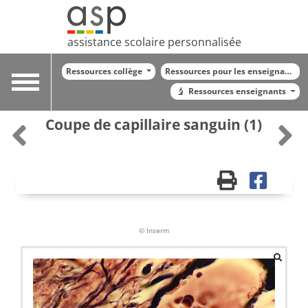
assistance scolaire personnalisée
Ressources collège
Ressources pour les enseignants
Toggle
Ressources enseignants
navigation
Coupe de capillaire sanguin (1)
© Inserm