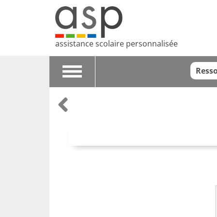
assistance scolaire personnalisée
Resso
Toggle
navigation