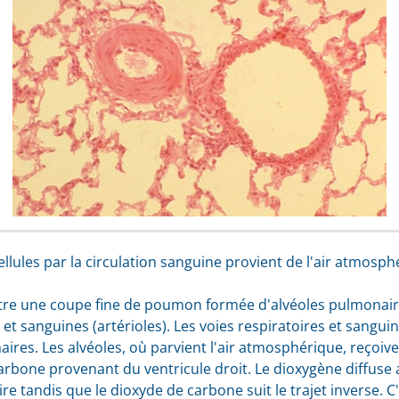
ellules par la circulation sanguine provient de l'air atmosphé
ntre une coupe fine de poumon formée d'alvéoles pulmonair
 et sanguines (artérioles). Les voies respiratoires et sangui
es. Les alvéoles, où parvient l'air atmosphérique, reçoive
bone provenant du ventricule droit. Le dioxygène diffuse ain
ire tandis que le dioxyde de carbone suit le trajet inverse. C