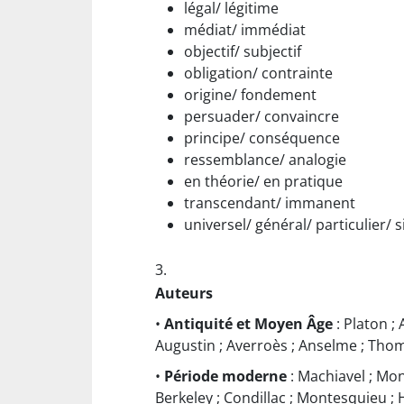
légal/ légitime
médiat/ immédiat
objectif/ subjectif
obligation/ contrainte
origine/ fondement
persuader/ convaincre
principe/ conséquence
ressemblance/ analogie
en théorie/ en pratique
transcendant/ immanent
universel/ général/ particulier/ s
3.
Auteurs
•
Antiquité et Moyen Âge
: Platon ; 
Augustin ; Averroès ; Anselme ; Tho
•
Période moderne
: Machiavel ; Mon
Berkeley ; Condillac ; Montesquieu ; 