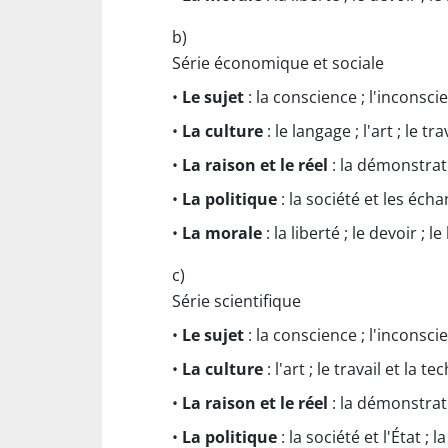
b)
Série économique et sociale
•
Le sujet
: la conscience ; l'inconscien
•
La culture
: le langage ; l'art ; le tra
•
La raison et le réel
: la démonstratio
•
La politique
: la société et les échang
•
La morale
: la liberté ; le devoir ; 
c)
Série scientifique
•
Le sujet
: la conscience ; l'inconscien
•
La culture
: l'art ; le travail et la te
•
La raison et le réel
: la démonstratio
•
La politique
: la société et l'État ; la