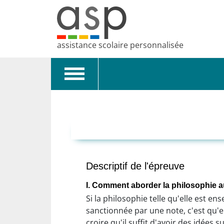
assistance scolaire personnalisée
Toggle
navigation
Descriptif de l'épreuve
I. Comment aborder la philosophie a
Si la philosophie telle qu'elle est e
sanctionnée par une note, c'est qu'el
croire qu'il suffit d'avoir des idées