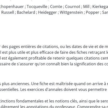
Schopenhauer ; Tocqueville ; Comte ; Cournot ; Mill ; Kierkega
 Russell ; Bachelard ; Heidegger ; Wittgenstein ; Popper ; Sa
 des pages entières de citations, ou les dates de vie et de 
l est plus utile et plus efficace de faire des fiches retraçan
 Il est également profitable de retenir quelques citations c
ssaire de s'assurer qu'on connaît bien la signification des
les plus anciennes. Une fiche est maîtrisée quand on arrive 
ssentielles. Les exercices d'annales doivent vous permettre d
tinctions fondamentales et les notions clés, ainsi que le se
iculièrement les annotations du professeur. Comprendre sa 