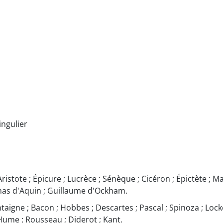
ingulier
Aristote ; Épicure ; Lucrèce ; Sénèque ; Cicéron ; Épictète ; M
mas d'Aquin ; Guillaume d'Ockham.
taigne ; Bacon ; Hobbes ; Descartes ; Pascal ; Spinoza ; Locke
Hume ; Rousseau ; Diderot ; Kant.