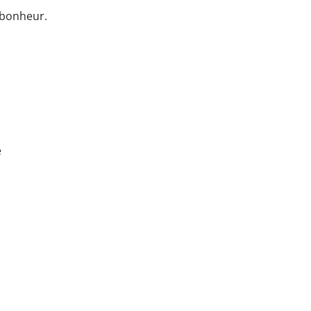
le bonheur.
e