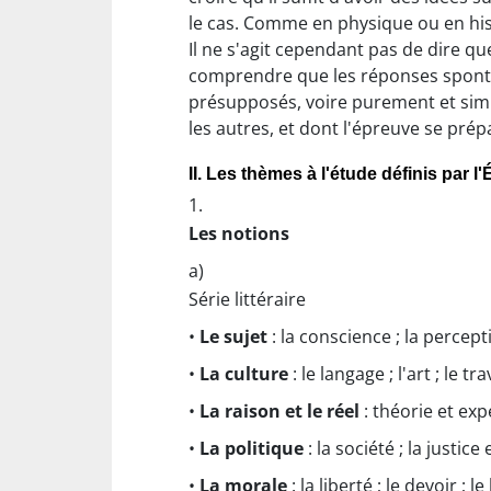
le cas. Comme en physique ou en his
Il ne s'agit cependant pas de dire q
comprendre que les réponses spontan
présupposés, voire purement et simp
les autres, et dont l'épreuve se prép
II. Les thèmes à l'étude définis par 
1.
Les notions
a)
Série littéraire
•
Le sujet
: la conscience ; la percepti
•
La culture
: le langage ; l'art ; le tra
•
La raison et le réel
: théorie et expé
•
La politique
: la société ; la justice e
•
La morale
: la liberté ; le devoir ; 