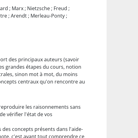
ard ; Marx ; Nietzsche ; Freud ;
rtre ; Arendt ; Merleau-Ponty ;
mort des principaux auteurs (savoir
t les grandes étapes du cours, notion
entrales, sinon mot à mot, du moins
 concepts centraux qu'on rencontre au
à reproduire les raisonnements sans
e vérifier l'état de vos
ns des concepts présents dans l'aide-
note, c'est avant tout comprendre ce