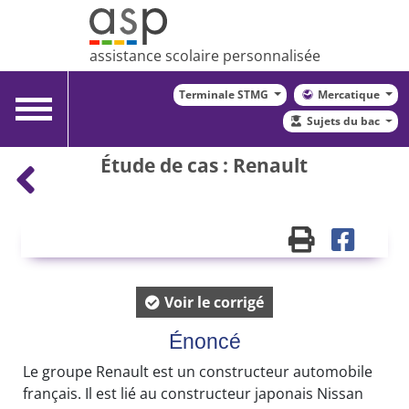
assistance scolaire personnalisée
Terminale STMG
Mercatique
Toggle
Sujets du bac
navigation
Étude de cas : Renault
Voir le corrigé
Énoncé
Le groupe Renault est un constructeur automobile
français. Il est lié au constructeur japonais Nissan