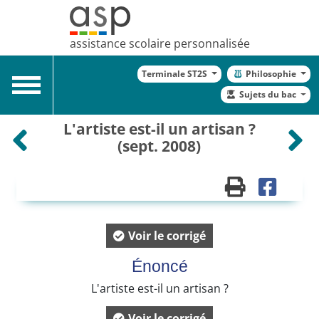
assistance scolaire personnalisée
Terminale ST2S
Philosophie
Toggle
Sujets du bac
navigation
L'artiste est-il un artisan ?
(sept. 2008)
Voir le corrigé
Énoncé
L'artiste est-il un artisan ?
Voir le corrigé