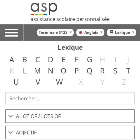
assistance scolaire personnalisée
Toggle
Terminale ST2S
Anglais
Lexique
navigation
Lexique
A
B
C
D
E
F
G
H
I
J
K
L
M
N
O
P
Q
R
S
T
U
V
W
X
Y
Z
A LOT OF / LOTS OF
ADJECTIF