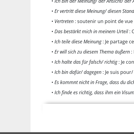
•
Ich bin der Meinung/ der Ansicht/ der
•
Er vertritt diese Meinung/ diesen Stan
•
Vertreten
: soutenir un point de vue
•
Das bestärkt mich in meinem Urteil
: 
•
Ich teile diese Meinung
: Je partage ce
•
Er will sich zu diesem Thema äußern
: 
•
Ich halte das für falsch/ richtig
: Je co
•
Ich bin dafür/ dagegen
: Je suis pour/
•
Es kommnt nicht in Frage, dass du dich
•
Ich finde es richtig, dass ihm ein Vis