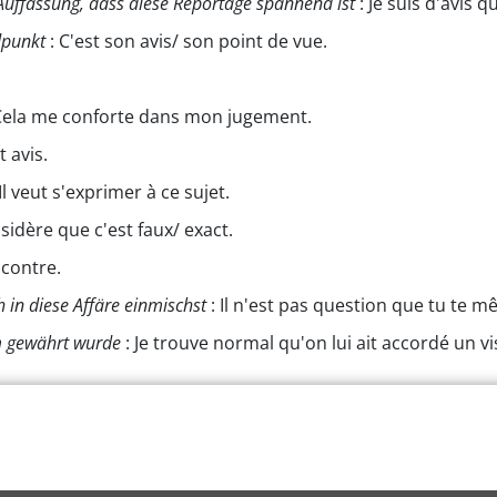
 Auffassung, dass diese Reportage spannend ist
: Je suis d'avis 
dpunkt
: C'est son avis/ son point de vue.
Cela me conforte dans mon jugement.
t avis.
Il veut s'exprimer à ce sujet.
nsidère que c'est faux/ exact.
 contre.
 in diese Affäre einmischst
: Il n'est pas question que tu te mê
um gewährt wurde
: Je trouve normal qu'on lui ait accordé un vi