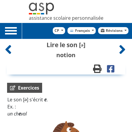
assistance scolaire personnalisée
Toggle
CP
Français
Révisions
navigation
Lire le son [
]
notion
Exercices
Le son [
] s'écrit
e
.
Ex. :
un ch
e
val