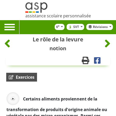
assistance scolaire personnalisée
Toggle
e
6
SVT
Révisions
navigation
Le rôle de la levure
notion
Exercices
Certains aliments proviennent de la
transformation de produits d'origine animale ou
végétale par des micro-organismes. Parmi ces