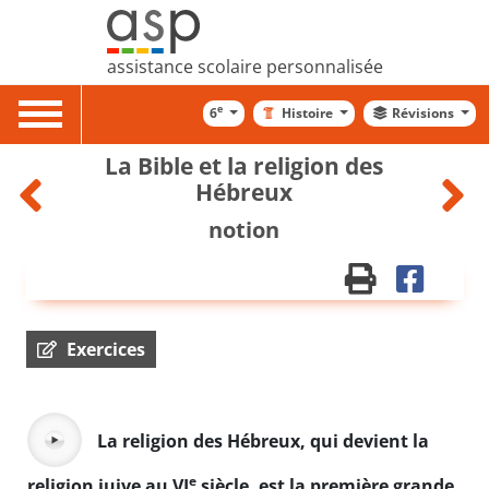
assistance scolaire personnalisée
Toggle
e
6
Histoire
Révisions
navigation
La Bible et la religion des
Hébreux
notion
Exercices
La religion des Hébreux, qui devient la
e
religion juive au VI
siècle, est la première grande