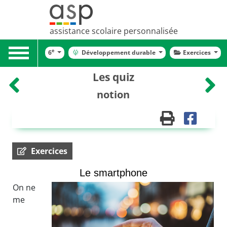
assistance scolaire personnalisée
Toggle
e
6
Développement durable
Exercices
navigation
Les quiz
notion
Exercices
Le smartphone
On ne
me