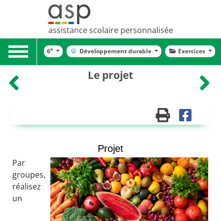
assistance scolaire personnalisée
Toggle
e
6
Développement durable
Exercices
navigation
Le projet
Projet
Par
groupes,
réalisez
un