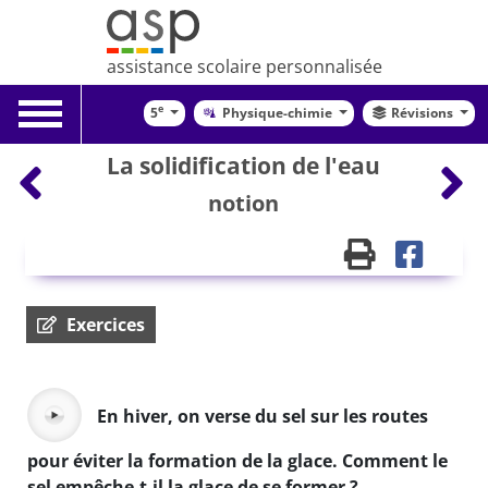
assistance scolaire personnalisée
Toggle
e
5
Physique-chimie
Révisions
navigation
La solidification de l'eau
notion
Exercices
En hiver, on verse du sel sur les routes
pour éviter la formation de la glace. Comment le
sel empêche-t-il la glace de se former ?