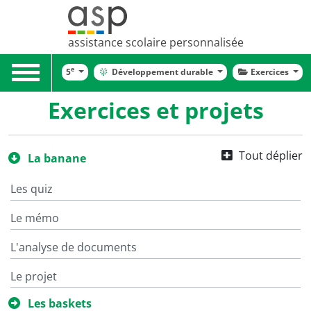
assistance scolaire personnalisée
Toggle
e
5
Développement durable
Exercices
navigation
Exercices et projets
Tout déplier
La banane
Les quiz
Le mémo
L'analyse de documents
Le projet
Les baskets